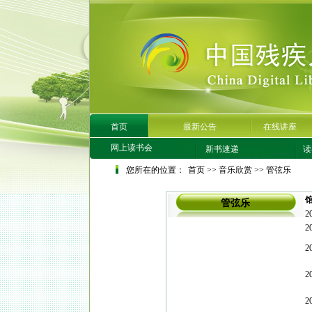
首页
最新公告
在线讲座
网上读书会
新书速递
读
您所在的位置：
首页
>>
音乐欣赏
>>
管弦乐
管弦乐
2
2
2
2
2